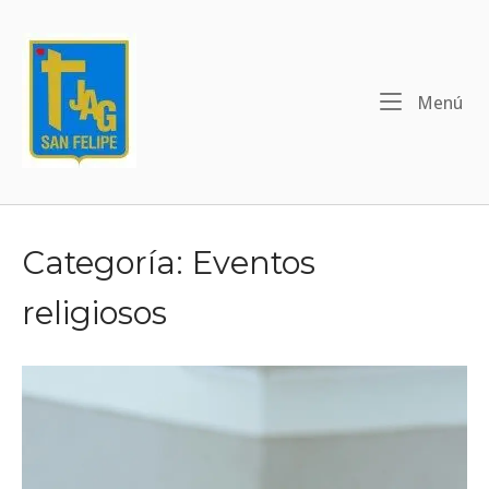
Ir
al
contenido
Me
Menú
Categoría:
Eventos
religiosos